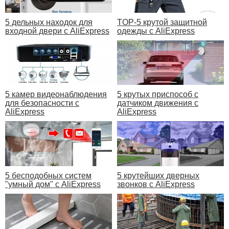
5 дельных находок для
TOP-5 крутой защитной
входной двери с AliExpress
одежды с AliExpress
5 камер видеонаблюдения
5 крутых приспособ с
для безопасности с
датчиком движения с
AliExpress
AliExpress
5 бесподобных систем
5 крутейших дверных
"умный дом" с AliExpress
звонков с AliExpress