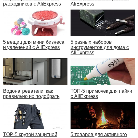
расходников с AliExpress
AliExpress
5 вещиц для мини бизнеса
5 разных наборов
и увлечений с AliExpress
инструментов для дома с
AliExpress
Водонагреватели: как
ТОП-5 примочек для пайки
правильно их подобрать
с AliExpress
TOP-5 крутой защитной
5 товаров для активного