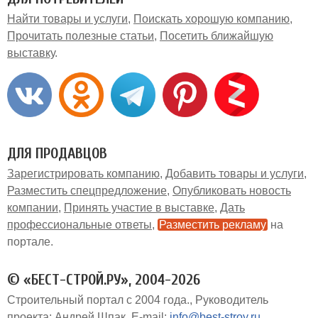
Найти товары и услуги
Поискать хорошую компанию
Прочитать полезные статьи
Посетить ближайшую
выставку
ДЛЯ ПРОДАВЦОВ
Зарегистрировать компанию
Добавить товары и услуги
Разместить спецпредложение
Опубликовать новость
компании
Принять участие в выставке
Дать
профессиональные ответы
Разместить рекламу
на
портале
© «БЕСТ-СТРОЙ.РУ», 2004-2026
Строительный портал с 2004 года.
Руководитель
проекта: Андрей Шпак
E-mail:
info@best-stroy.ru